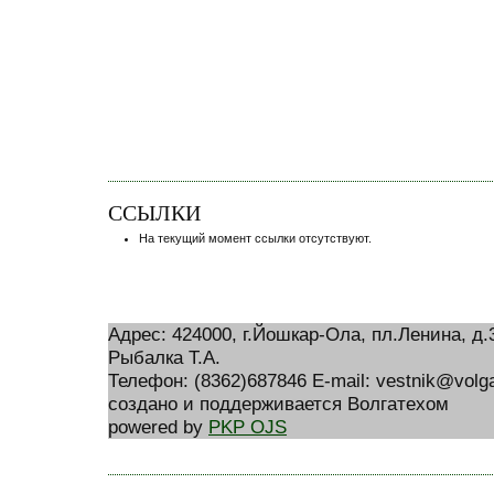
ССЫЛКИ
На текущий момент ссылки отсутствуют.
Адрес: 424000, г.Йошкар-Ола, пл.Ленина, д
Рыбалка Т.А.
Телефон: (8362)687846 E-mail: vestnik@volga
создано и поддерживается Волгатехом
powered by
PKP OJS